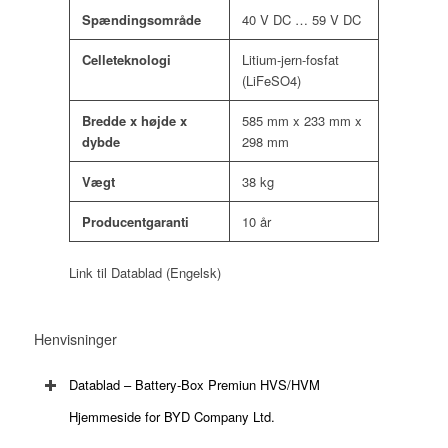
Spændingsområde
40 V DC … 59 V DC
Celleteknologi
Litium-jern-fosfat
(LiFeSO4)
Bredde x højde x
585 mm x 233 mm x
dybde
298 mm
Vægt
38 kg
Producentgaranti
10 år
Link til Datablad (Engelsk)
Henvisninger
Datablad – Battery-Box Premiun HVS/HVM
Hjemmeside for BYD Company Ltd.