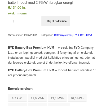
batterimodul med 2,76kWh brugbar energi.
6.134,00
kr.
ekskl. moms
Tilføj til ordreliste
Varenummer:
20BY220011
Kategorier:
Batterisystemer
,
BYD
,
BYD HVM
BYD Battery-Box Premium HVM – modul
, fra BYD Company
Ltd., er en lagringsenhed, beregnet til forsyning af en elektrisk
installation i parallel med det kollektive elforsyningsnet, uden at
der leveres elektrisk energi til det kollektive elforsyningsnet.
BYD Battery-Box Premium HVM – modul
har som standard 10
års producentgaranti.
Energistørrelser:
8,3 kWh
11,0 kWh
13,1 kWh
16,6 kWh