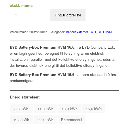
ekskl. moms
Tilføj til ordreliste
Varenummer:
20BY220015
Kategorier:
Batterisystemer
,
BYD
,
BYD HVM
BYD Battery-Box Premium HVM 16.6
, fra BYD Company Ltd.,
er en lagringsenhed, beregnet til forsyning af en elektrisk
installation i parallel med det kollektive elforsyningsnet, uden at
der leveres elektrisk energi til det kollektive elforsyningsnet.
BYD Battery-Box Premium HVM 16.6
har som standard 10 års
producentgaranti.
Energistørrelser:
8,3 kWh
11,0 kWh
13,8 kWh
16,6 kWh
19,3 kWh
22,1 kWh
Batterimodul