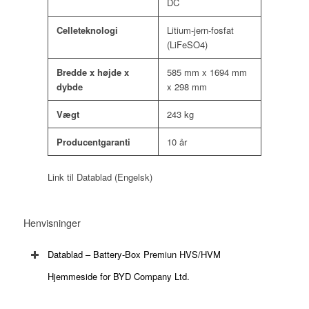
DC
Celleteknologi
Litium-jern-fosfat
(LiFeSO4)
Bredde x højde x
585 mm x 1694 mm
dybde
x 298 mm
Vægt
243 kg
Producentgaranti
10 år
Link til Datablad (Engelsk)
Henvisninger
Datablad – Battery-Box Premiun HVS/HVM
Hjemmeside for BYD Company Ltd.