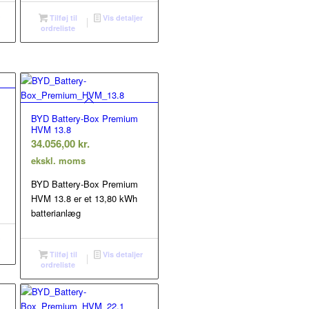
r
Tilføj til
Vis detaljer
ordreliste
BYD Battery-Box Premium
HVM 13.8
34.056,00
kr.
ekskl. moms
BYD Battery-Box Premium
HVM 13.8 er et 13,80 kWh
batterianlæg
r
Tilføj til
Vis detaljer
ordreliste