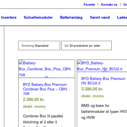
Forside
Kontakt os
O
Invertere
Solcellemoduler
Batterianlæg
Varmt vand
Lades
Sortering
Vis
Standard
33 produkter pr. side
BYD Battery-Box Premium
HV BCU2.0
BYD Battery-Box Premium
3.386,00
kr.
Combiner Box Plus – CBH-
70A
ekskl. moms
2.380,00
kr.
BMS og base for
ekskl. moms
batterimoduler af typen HV
Combiner Box til
parallel
og HVM
tilslutning af 2 eller 3