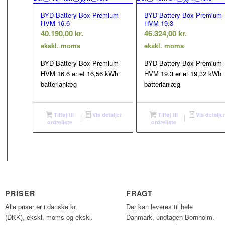
BYD Battery-Box Premium
BYD Battery-Box Premium
HVM 16.6
HVM 19.3
40.190,00
kr.
46.324,00
kr.
ekskl. moms
ekskl. moms
BYD Battery-Box Premium
BYD Battery-Box Premium
HVM 16.6 er et 16,56 kWh
HVM 19.3 er et 19,32 kWh
batterianlæg
batterianlæg
Tilføj til
Vis detaljer
Tilføj til
Vis detalje
ordreliste
ordreliste
PRISER
FRAGT
Alle priser er i danske kr.
Der kan leveres til hele
(DKK), ekskl. moms og ekskl.
Danmark, undtagen Bornholm.