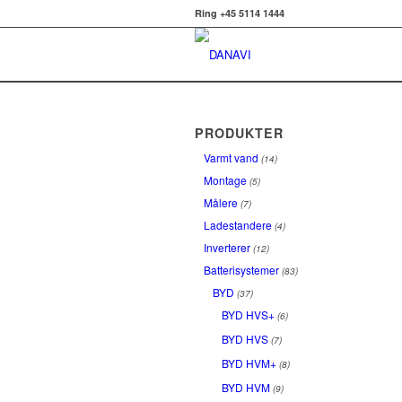
Ring +45 5114 1444
PRODUKTER
Varmt vand
(14)
Montage
(5)
Målere
(7)
Ladestandere
(4)
Inverterer
(12)
Batterisystemer
(83)
BYD
(37)
BYD HVS+
(6)
BYD HVS
(7)
BYD HVM+
(8)
BYD HVM
(9)