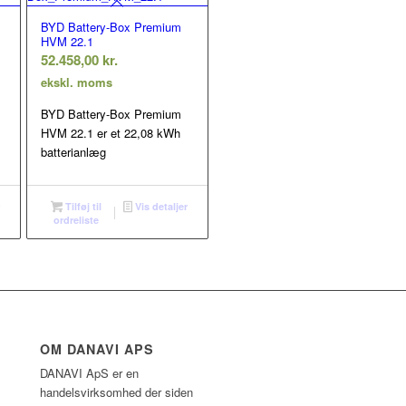
BYD Battery-Box Premium
HVM 22.1
52.458,00
kr.
ekskl. moms
BYD Battery-Box Premium
HVM 22.1 er et 22,08 kWh
batterianlæg
r
Tilføj til
Vis detaljer
ordreliste
OM DANAVI APS
DANAVI ApS er en
handelsvirksomhed der siden