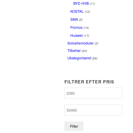
BYD HVB
(11)
KOSTAL
(10)
SMA
(5)
Fronius
(14)
Huawei
(17)
Solcellemoduler
(5)
Tilbehør
(20)
Ukategoriseret
(26)
FILTRER EFTER PRIS
Filter