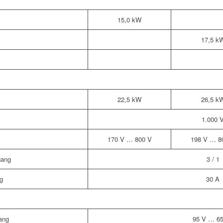
15,0 kW
17,5 k
22,5 kW
26,5 k
1.000 
170 V … 800 V
198 V … 8
gang
3 / 1
g
30 A
ang
95 V … 65