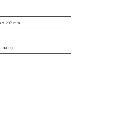
m x 237 mm
g
strering