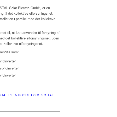
OSTAL Solar Electric GmbH, er en
ing til det kollektive elforsyningsnet,
nstallation i parallel med det kollektive
eredt til, at kan anvendes til forsyning af
l med det kollektive elforsyningsnet, uden
det kollektive elforsyningsnet.
vendes som:
ridinverter
ybridinverter
ridinverter
STAL PLENTICORE G3 M
KOSTAL