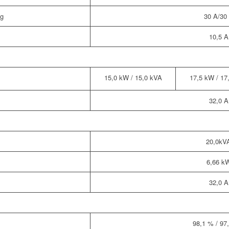
ng
30 A/30
10,5 A
15,0 kW / 15,0 kVA
17,5 kW / 17
32,0 A
20,0kV
6,66 k
32,0 A
98,1 % / 97