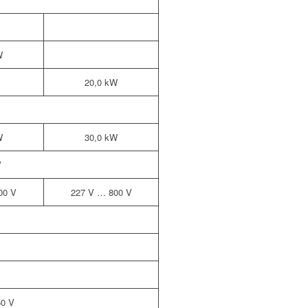
W
20,0 kW
W
30,0 kW
V
00 V
227 V … 800 V
0 V