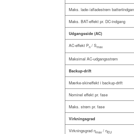
Maks. lade-/afladestrøm batteriindga
Maks. BAT-effekt pr. DC-indgang
Udgangsside (AC)
AC-effekt P
/ S
n
max
Maksimal AC-udgangsstrøm
Backup-drift
Mærke-skineffekt i backup-drift
Nominel effekt pr. fase
Maks. strøm pr. fase
Virkningsgrad
Virkningsgrad η
/ η
max
EU