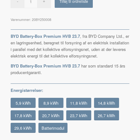
Tilføj til ordreliste
Varenummer:
20BY250008
BYD Battery-Box Premium HVB 23.7
, fra BYD Company Ltd., er
en lagringsenhed, beregnet til forsyning af en elektrisk installation
i parallel med det kollektive elforsyningsnet, uden at der leveres
elektrisk energi til det kollektive elforsyningsnet.
BYD Battery-Box Premium HVB 23.7
har som standard 15 års
producentgaranti.
Energistørrelser:
5,9 kWh
8,9 kWh
11,8 kWh
14,8 kWh
17,8 kWh
20,7 kWh
23,7 kWh
26,7 kWh
29,6 kWh
Batterimodul