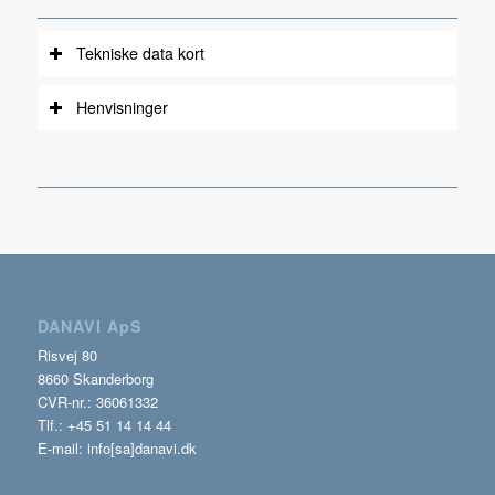
Tekniske data kort
Henvisninger
DANAVI ApS
Risvej 80
8660 Skanderborg
CVR-nr.: 36061332
Tlf.: +45 51 14 14 44
E-mail: info[sa]danavi.dk