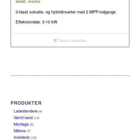
5.354,00 kr.
ekskl. moms
til
3-faset solcelle- og hybridinverter med 2 MPP-indgange
7.552,00 kr.
Effektområde: 3-10 kW
Tilføj til ordreliste
PRODUKTER
Ladestandere
(4)
Varmt vand
(14)
Montage
(5)
Målere
(7)
Inverterer
(12)