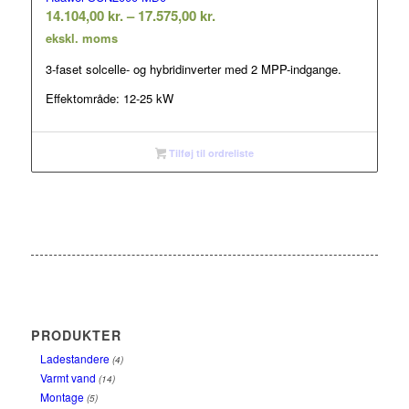
Prisinterval:
14.104,00
kr.
–
17.575,00
kr.
14.104,00 kr.
ekskl. moms
til
3-faset solcelle- og hybridinverter med 2 MPP-indgange.
17.575,00 kr.
Effektområde: 12-25 kW
Tilføj til ordreliste
PRODUKTER
Ladestandere
(4)
Varmt vand
(14)
Montage
(5)