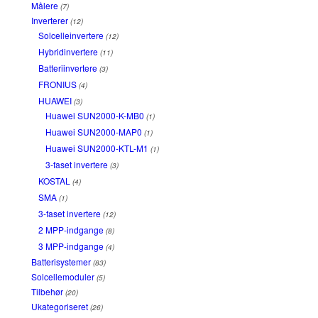
Målere
(7)
Inverterer
(12)
Solcelleinvertere
(12)
Hybridinvertere
(11)
Batteriinvertere
(3)
FRONIUS
(4)
HUAWEI
(3)
Huawei SUN2000-K-MB0
(1)
Huawei SUN2000-MAP0
(1)
Huawei SUN2000-KTL-M1
(1)
3-faset invertere
(3)
KOSTAL
(4)
SMA
(1)
3-faset invertere
(12)
2 MPP-indgange
(8)
3 MPP-indgange
(4)
Batterisystemer
(83)
Solcellemoduler
(5)
Tilbehør
(20)
Ukategoriseret
(26)