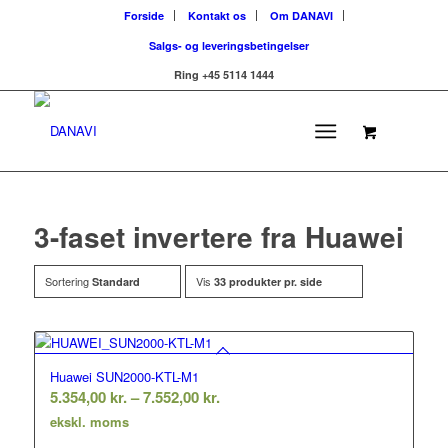
Forside
Kontakt os
Om DANAVI
Salgs- og leveringsbetingelser
Ring +45 5114 1444
3-faset invertere fra Huawei
Sortering
Vis
Standard
33 produkter pr. side
Huawei SUN2000-KTL-M1
Prisinterval:
5.354,00
kr.
–
7.552,00
kr.
5.354,00 kr.
ekskl. moms
til