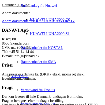
Garantier (On-line)
Batterianlæg fra Huawei
Andre dokumenter
HUAWEI LUNA2000-C0
Andre dokumenter for KOSTAL HELIVOR HV
DANAVI ApS
HUAWEI LUNA2000-S1
Risvej 80
8660 Skanderborg
CVR-nr.: 36061332
Batterienheder fra KOSTAL
Tlf.: +45 51 14 14 44
E-mail: info[sa]danavi.dk
Batterienheder fra SMA
Priser
Alle priser er i danske kr. (DKK), ekskl. moms og ekskl.
Varmt vand
leveringsomkostninger.
Fragt
Varmt vand fra Fronius
Der kan leveres til hele Danmark, undtagen Bornholm.
Fragten beregnes efter modtaget bestilling.
Varmt vand fra MY-PV
Ved fragt af batterier tillægges et gebyr for farligt gods på 475,00