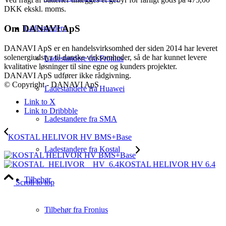
DKK ekskl. moms.
Om DANAVI ApS
Ladestandere
DANAVI ApS er en handelsvirksomhed der siden 2014 har leveret
solenergiudstyr til danske virksomheder, så de har kunnet levere
Ladestandere fra Fronius
kvalitative løsninger til sine egne og kunders projekter.
DANAVI ApS udfører ikke rådgivning.
© Copyright - DANAVI ApS
Ladestandere fra Huawei
Link to X
Link to Dribbble
Ladestandere fra SMA
KOSTAL HELIVOR HV BMS+Base
Ladestandere fra Kostal
KOSTAL HELIVOR HV 6.4
Tilbehør
Scroll to top
Tilbehør fra Fronius