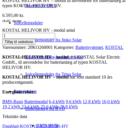
KOSTAL HELIVOR HV – modul til anvendelse for batterianlæg af
typen KOSTAL HELIVOR HV.
Inverter fra SMA
6.595,00
kr.
ekskl. moms
Solcellemoduler
KOSTAL HELIVOR HV - modul antal
Solcellemoduler fra Jinko Solar
Tilføj til ordreliste
Varenummer:
20KO260001
Kategorier:
Batterisystemer
,
KOSTAL
KOSTAL HELIVOR HV – modul
, fra KOSTAL Solar Electric
Solcellemoduler fra Luxor Solar
GmbH., til anvendelse for batterianlæg af typen KOSTAL
HELIVOR HV.
Solcellemoduler fra Trina Solar
KOSTAL HELIVOR HV – modul
har som standard 10 års
producentgaranti.
Batterianlæg
Energistørrelser:
BMS-Basis
Batterimodul
6,4 kWh
9,6 kWh
12,8 kWh
16,0 kWh
19,2 kWh
22,4 kWh
25,6 kWh
28,8 kWh
Batterianlæg fra BYD
Tekniske data
BYD-HVB
Datablad-KOSTAL-HELIVOR-HV