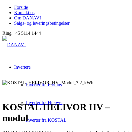
Forside
Kontakt os
Om DANAVI
Salgs- og leveringsbetingelser
Ring +45 5114 1444
Invertere
Inverter fra Fronius
Inverter fra Huawei
KOSTAL HELIVOR HV –
modul
Inverter fra KOSTAL