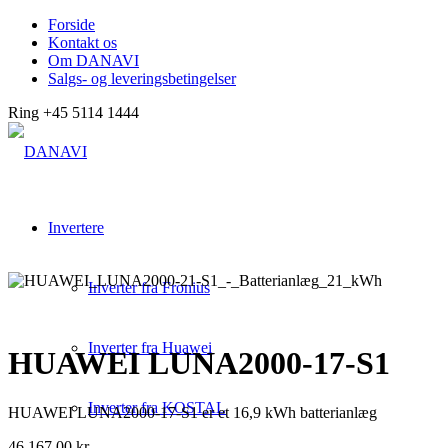
Forside
Kontakt os
Om DANAVI
Salgs- og leveringsbetingelser
Ring +45 5114 1444
Invertere
Inverter fra Fronius
Inverter fra Huawei
HUAWEI LUNA2000-17-S1
Inverter fra KOSTAL
HUAWEI LUNA2000-17-S1 er et 16,9 kWh batterianlæg
46.167,00
kr.