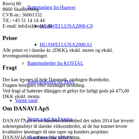
Risvej 80
Batterianlæg fra Huawei
8660 Skanderborg
CVR-nr.: 36061332
Tlf.: +45 51 14 14 44
HUAWEI LUNA2000-C0
E-mail: info[sa]danavi.dk
Priser
HUAWEI LUNA2000-S1
Alle priser er i danske kr. (DKK), ekskl. moms og ekskl.
leveringsomkostninger.
Batterienheder fra KOSTAL
Fragt
Der kan leveres til hele Danmark, undtagen Bornholm.
Batterienheder fra SMA
Fragten beregnes efter modtaget bestilling.
Ved fragt af batterier tillægges et gebyr for farligt gods på 475,00
DKK ekskl. moms.
Varmt vand
Om DANAVI ApS
Varmt vand fra Fronius
DANAVI ApS er en handelsvirksomhed der siden 2014 har leveret
solenergiudstyr til danske virksomheder, så de har kunnet levere
kvalitative løsninger til sine egne og kunders projekter.
DANAVI ApS udfører ikke rådgivning.
Varmt vand fra MY-PV