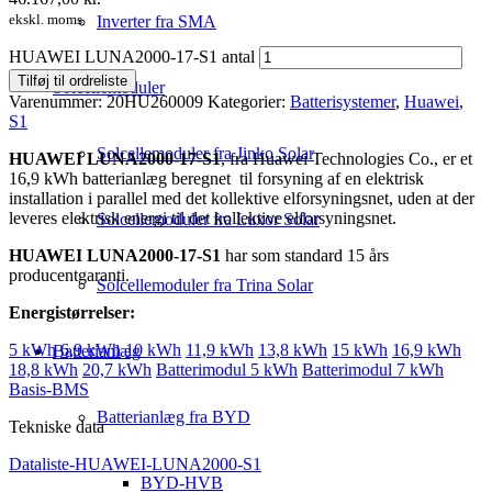
ekskl. moms
Inverter fra SMA
HUAWEI LUNA2000-17-S1 antal
Tilføj til ordreliste
Solcellemoduler
Varenummer:
20HU260009
Kategorier:
Batterisystemer
,
Huawei
,
S1
Solcellemoduler fra Jinko Solar
HUAWEI LUNA2000-17-S1
, fra Huawei Technologies Co., er et
16,9 kWh batterianlæg beregnet til forsyning af en elektrisk
installation i parallel med det kollektive elforsyningsnet, uden at der
leveres elektrisk energi til det kollektive elforsyningsnet.
Solcellemoduler fra Luxor Solar
HUAWEI LUNA2000-17-S1
har som standard 15 års
producentgaranti.
Solcellemoduler fra Trina Solar
Energistørrelser:
5 kWh
6,9 kWh
10 kWh
11,9 kWh
13,8 kWh
15 kWh
16,9 kWh
Batterianlæg
18,8 kWh
20,7 kWh
Batterimodul 5 kWh
Batterimodul 7 kWh
Basis-BMS
Batterianlæg fra BYD
Tekniske data
Dataliste-HUAWEI-LUNA2000-S1
BYD-HVB