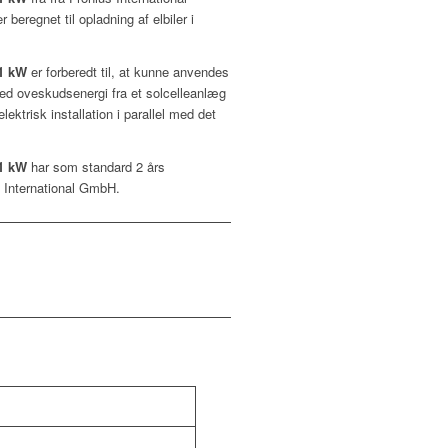
 beregnet til opladning af elbiler i
11 kW
er forberedt til, at kunne anvendes
r med oveskudsenergi fra et solcelleanlæg
elektrisk installation i parallel med det
11 kW
har som standard 2 års
s International GmbH.