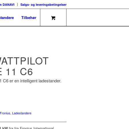
m DANAVI
Salgs- og leveringsbetingelser
tandere
Tilbehør
ATTPILOT
 11 C6
 C6 er en intelligent ladestander.
Fronius
,
Ladestandere
11 kW
fra fra Fronius International