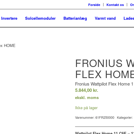
Forside
Kontakt os
O
Invertere
Solcellemoduler
Batterianlæg
Varmt vand
Lades
FRONIUS W
FLEX HOME
Fronius Wattpilot Flex Home 11
5.844,00
kr.
ekskl. moms
Ikke på lager
Varenummer:
61FR250000
Kategorier:
Wattpilot Flex Home 11 C6E – 