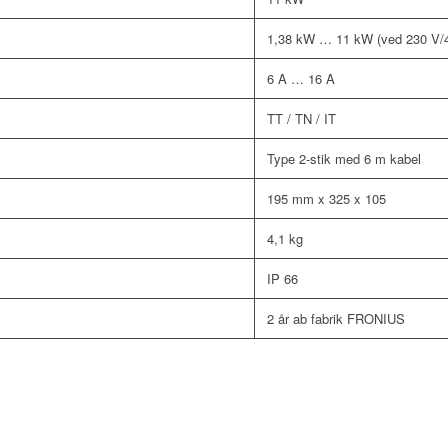
1,38 kW … 11 kW (ved 230 V/
6 A … 16 A
TT / TN / IT
Type 2-stik med 6 m kabel
195 mm x 325 x 105
4,1 kg
IP 66
2 år ab fabrik FRONIUS