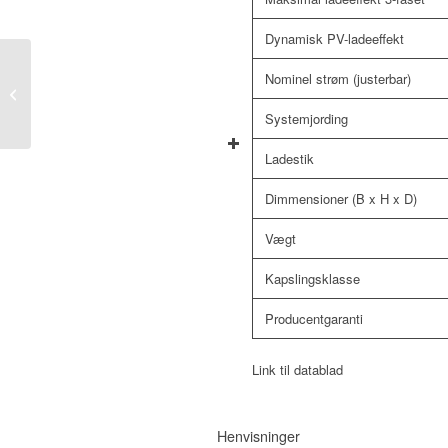
Dynamisk PV-ladeeffekt
Nominel strøm (justerbar)
Fronius Symo GEN24
SC 12.0
Systemjording
Ladestik
Dimmensioner (B x H x D)
Vægt
Kapslingsklasse
Producentgaranti
Link til datablad
Henvisninger