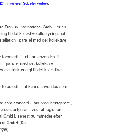
N24
,
Inverterer
,
Solcelleinvertere
,
fra Fronius International GmbH, er en
tning til det kollektive elforsyningsnet,
nstallation i parallel med det kollektive
r forberedt til, at kan anvendes til
on i parallel med det kollektive
s elektrisk energi til det kollektive
r forberedt til at kunne anvendes som
ar som standard 5 års producentgaranti,
 producentgaranti ved, at registrere
onal GmbH, senest 30 måneder efter
ional GmbH (Se
nger
).