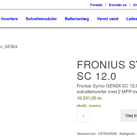
Forside
Kontakt os
O
Invertere
Solcellemoduler
Batterianlæg
Varmt vand
Lades
FRONIUS 
SC 12.0
Fronius Symo GEN24 SC 12.0 
solcelleinverter med 2 MPP-i
16.241,00
kr.
ekskl. moms
Tilføj t
Varenummer:
10FR243006
Kategorier: