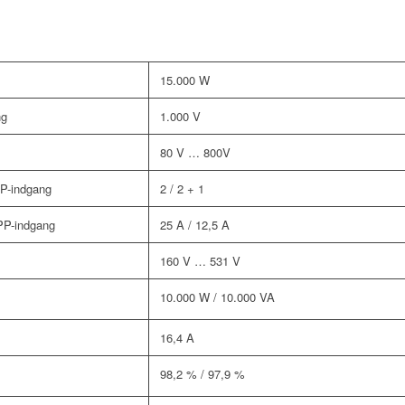
15.000 W
ng
1.000 V
80 V … 800V
PP-indgang
2 / 2 + 1
PP-indgang
25 A / 12,5 A
160 V … 531 V
10.000 W / 10.000 VA
16,4 A
98,2 % / 97,9 %