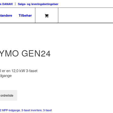
m DANAVI
Salgs- og leveringsbetingelser
tandere
Tilbehør
SYMO GEN24
er en 12,0 kW 3-faset
ndgange
il ordreliste
2 MPP-indgange
,
3-faset invertere
,
3-faset