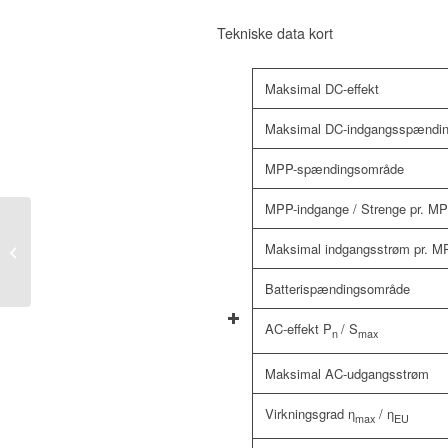
Tekniske data kort
Maksimal DC-effekt
Maksimal DC-indgangsspændi
MPP-spændingsområde
MPP-indgange / Strenge pr. M
HUAWEI LUNA2000
Maksimal indgangsstrøm pr. M
Vægmonteringsbeslag
Batterispændingsområde
AC-effekt P
/ S
n
max
Maksimal AC-udgangsstrøm
Virkningsgrad η
/ η
max
EU