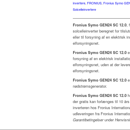
invertere
,
FRONIUS
,
Fronius Symo GE
Solcelleinvertere
Fronius Symo GEN24 SC 12.0
, 
solcelleinverter beregnet for tilslu
eller til forsyning af en elektrisk i
elforsyningsnet.
Fronius Symo GEN24 SC 12.0
e
forsyning af en elektrisk installati
elforsyningsnet, uden at der levere
elforsyningsnet.
Fronius Symo GEN24 SC 12.0
e
nødstrømsgenerator.
Fronius Symo GEN24 SC 12.0
h
der gratis kan forlænges til 10 års
inverteren hos Fronius Internati
udleveringen fra Fronius Internat
Garantibetingelser
under
Henvisni