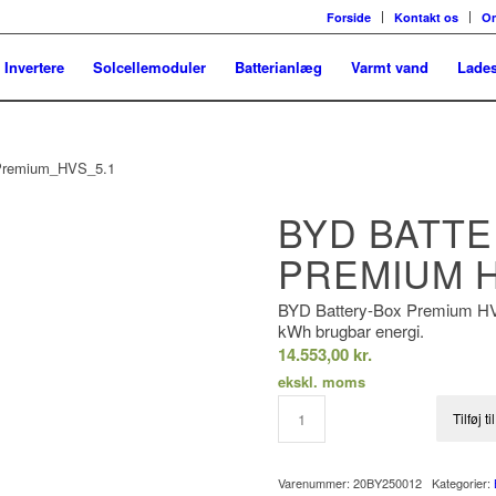
Forside
Kontakt os
O
Invertere
Solcellemoduler
Batterianlæg
Varmt vand
Lades
BYD BATTE
PREMIUM H
BYD Battery-Box Premium HVS
kWh brugbar energi.
14.553,00
kr.
ekskl. moms
Tilføj t
Varenummer:
20BY250012
Kategorier: