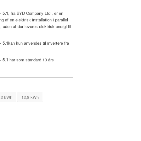
 5.1
, fra BYD Company Ltd., er en
g af en elektrisk installation i parallel
 uden at der leveres elektrisk energi til
 5.1
kan kun anvendes til invertere fra
+ 5.1
har som standard 10 års
,2 kWh
12,8 kWh