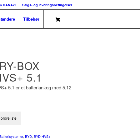
m DANAVI
Salgs- og leveringsbetingelser
tandere
Tilbehør
RY-BOX
VS+ 5.1
+ 5.1 er et batterianlæg med 5,12
il ordreliste
Batterisystemer
,
BYD
,
BYD HVS+