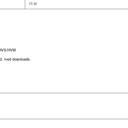
10 år
n HVS/HVM
d. med downloads.