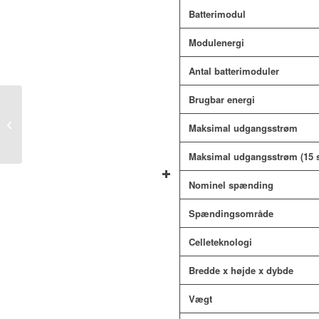
Batterimodul
Modulenergi
Antal batterimoduler
Brugbar energi
BYD Battery-Box
Premium HVS+ –
Maksimal udgangsstrøm
modul
Maksimal udgangsstrøm (15 
Nominel spænding
Spændingsområde
Celleteknologi
Bredde x højde x dybde
Vægt