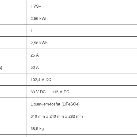
HVS+
2,56 kWh
1
2,56 kWh
25 A
s)
50 A
102,4 V DC
80 V DC … 115 V DC
Litium-jern-fosfat (LiFeSO4)
610 mm x 240 mm x 282 mm
38,5 kg