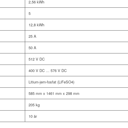
2,56 kWh
5
12,8 kWh
25 A
50 A
512 V DC
400 V DC … 576 V DC
Litium-jern-fosfat (LiFeSO4)
585 mm x 1461 mm x 298 mm
205 kg
10 år