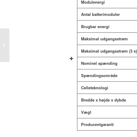
Modulenergi
Antal batterimoduler
Brugbar energi
Maksimal udgangsstrøm
BYD Battery-Box
Premium HVS 10.2
Maksimal udgangsstrøm (3 s)
Nominel spænding
Spændingsområde
Celleteknologi
Bredde x højde x dybde
Vægt
Producentgaranti