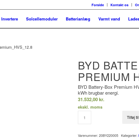
Forside
Kontakt os
O
Invertere
Solcellemoduler
Batterianlæg
Varmt vand
Lades
BYD BATTE
PREMIUM H
BYD Battery-Box Premium HVS
kWh brugbar energi.
31.532,00
kr.
ekskl. moms
Tilføj t
Varenummer:
20BY220005
Kategorier: