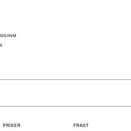
n HVS/HVM
d.
PRISER
FRAGT