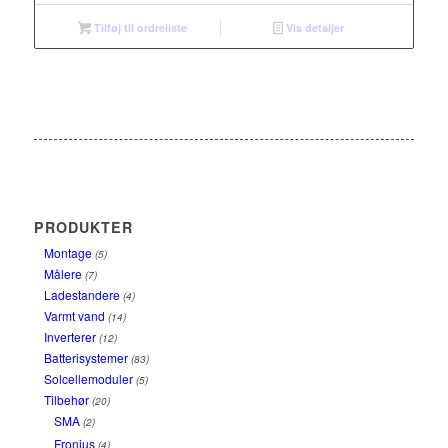
Tilføj til ordreliste
Vis detaljer
PRODUKTER
Montage
(5)
Målere
(7)
Ladestandere
(4)
Varmt vand
(14)
Inverterer
(12)
Batterisystemer
(83)
Solcellemoduler
(5)
Tilbehør
(20)
SMA
(2)
Fronius
(4)